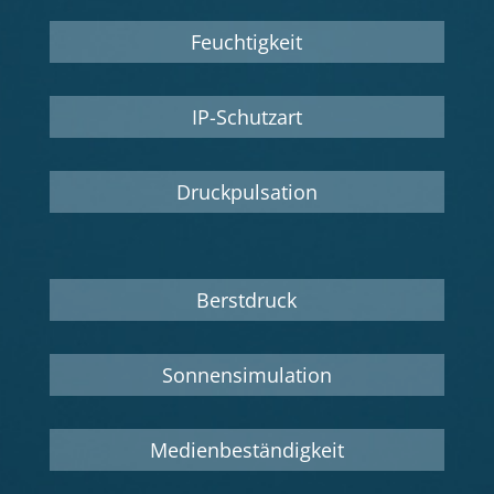
Feuchtigkeit
IP-Schutzart
Druckpulsation
Berstdruck
Sonnensimulation
Medienbeständigkeit