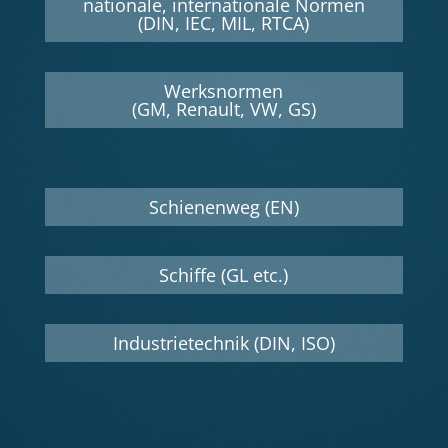
nationale, internationale Normen
(DIN, IEC, MIL, RTCA)
Werksnormen
(GM, Renault, VW, GS)
Schienenweg (EN)
Schiffe (GL etc.)
Industrietechnik (DIN, ISO)